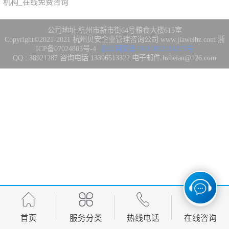
机构_在线免费咨询
集成3/4/5级
FDA注册
公司地址:杭州市新市街64号粮食大楼615室
IATF16949管理
Copyright©2021-2021
杭州贝安企业管理咨询公司
www.jiaweihz.com
浙
ICP备07024803号-4
浙公网安备33010802014275号
QQ : 38921287 咨询电话:13396513322 电子邮件:hzbeian@126.com
体系
欧盟CE认证
CCC强制性产品
认证
CQC志愿产品认
证
案例
首页
服务分类
热线电话
在线咨询