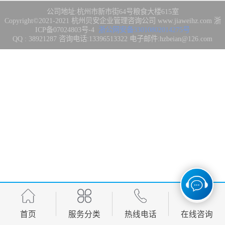
集成3/4/5级
FDA注册
公司地址:杭州市新市街64号粮食大楼615室
Copyright©2021-2021
杭州贝安企业管理咨询公司
www.jiaweihz.com
浙
ICP备07024803号-4
浙公网安备33010802014275号
IATF16949管理
QQ : 38921287 咨询电话:13396513322 电子邮件:hzbeian@126.com
体系
欧盟CE认证
CCC强制性产品
认证
CQC志愿产品认
证
案例
首页
服务分类
热线电话
在线咨询