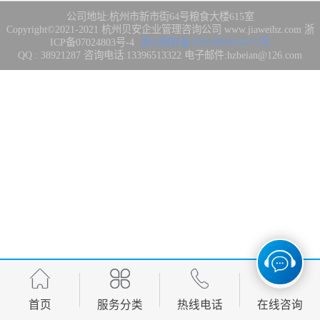
集成3/4/5级
FDA注册
公司地址:杭州市新市街64号粮食大楼615室
Copyright©2021-2021
杭州贝安企业管理咨询公司
www.jiaweihz.com
浙
ICP备07024803号-4
浙公网安备33010802014275号
IATF16949管理
QQ : 38921287 咨询电话:13396513322 电子邮件:hzbeian@126.com
体系
欧盟CE认证
CCC强制性产品
认证
CQC志愿产品认
证
案例
首页
服务分类
热线电话
在线咨询