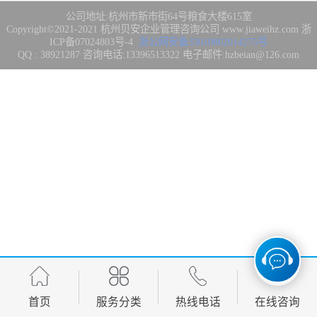
集成3/4/5级
FDA注册
公司地址:杭州市新市街64号粮食大楼615室
Copyright©2021-2021
杭州贝安企业管理咨询公司
www.jiaweihz.com
浙
ICP备07024803号-4
浙公网安备33010802014275号
IATF16949管理
QQ : 38921287 咨询电话:13396513322 电子邮件:hzbeian@126.com
体系
欧盟CE认证
CCC强制性产品
认证
CQC志愿产品认
证
案例
首页
服务分类
热线电话
在线咨询