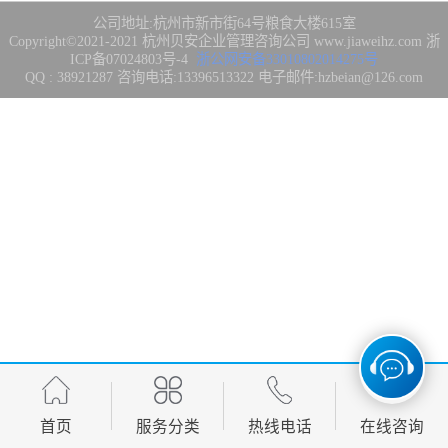
集成3/4/5级
FDA注册
公司地址:杭州市新市街64号粮食大楼615室
Copyright©2021-2021
杭州贝安企业管理咨询公司
www.jiaweihz.com
浙
ICP备07024803号-4
浙公网安备33010802014275号
IATF16949管理
QQ : 38921287 咨询电话:13396513322 电子邮件:hzbeian@126.com
体系
欧盟CE认证
CCC强制性产品
认证
CQC志愿产品认
证
案例
首页
服务分类
热线电话
在线咨询