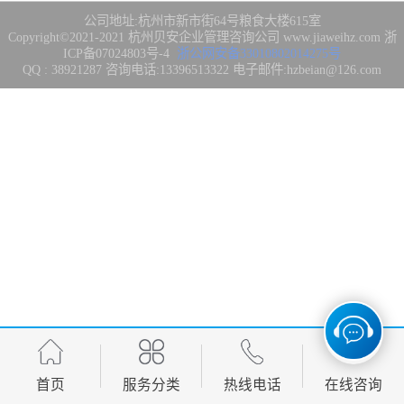
集成3/4/5级
FDA注册
公司地址:杭州市新市街64号粮食大楼615室
Copyright©2021-2021
杭州贝安企业管理咨询公司
www.jiaweihz.com
浙
ICP备07024803号-4
浙公网安备33010802014275号
IATF16949管理
QQ : 38921287 咨询电话:13396513322 电子邮件:hzbeian@126.com
体系
欧盟CE认证
CCC强制性产品
认证
CQC志愿产品认
证
案例
首页
服务分类
热线电话
在线咨询