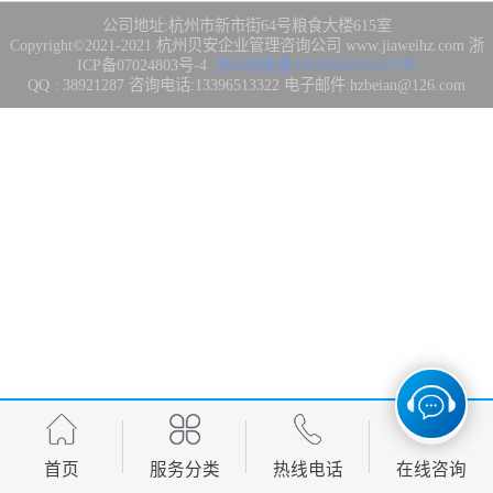
集成3/4/5级
FDA注册
公司地址:杭州市新市街64号粮食大楼615室
Copyright©2021-2021
杭州贝安企业管理咨询公司
www.jiaweihz.com
浙
ICP备07024803号-4
浙公网安备33010802014275号
IATF16949管理
QQ : 38921287 咨询电话:13396513322 电子邮件:hzbeian@126.com
体系
欧盟CE认证
CCC强制性产品
认证
CQC志愿产品认
证
案例
首页
服务分类
热线电话
在线咨询