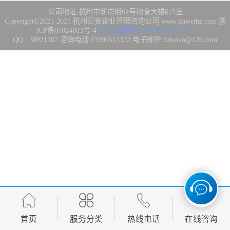
集成3/4/5级
FDA注册
公司地址:杭州市新市街64号粮食大楼615室
Copyright©2021-2021
杭州贝安企业管理咨询公司
www.jiaweihz.com
浙
ICP备07024803号-4
浙公网安备33010802014275号
IATF16949管理
QQ : 38921287 咨询电话:13396513322 电子邮件:hzbeian@126.com
体系
欧盟CE认证
CCC强制性产品
认证
CQC志愿产品认
证
案例
首页
服务分类
热线电话
在线咨询