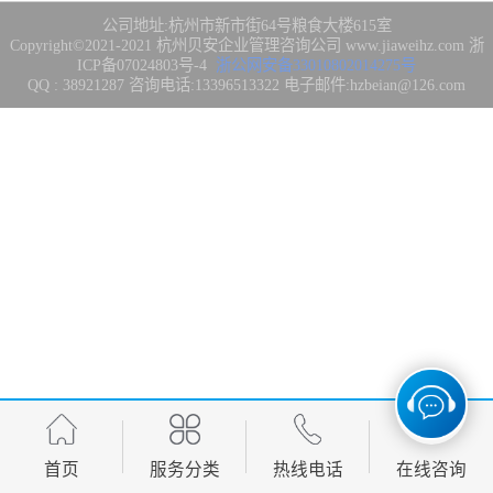
集成3/4/5级
FDA注册
公司地址:杭州市新市街64号粮食大楼615室
Copyright©2021-2021
杭州贝安企业管理咨询公司
www.jiaweihz.com
浙
ICP备07024803号-4
浙公网安备33010802014275号
IATF16949管理
QQ : 38921287 咨询电话:13396513322 电子邮件:hzbeian@126.com
体系
欧盟CE认证
CCC强制性产品
认证
CQC志愿产品认
证
案例
首页
服务分类
热线电话
在线咨询