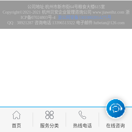
集成3/4/5级
FDA注册
公司地址:杭州市新市街64号粮食大楼615室
Copyright©2021-2021
杭州贝安企业管理咨询公司
www.jiaweihz.com
浙
ICP备07024803号-4
浙公网安备33010802014275号
IATF16949管理
QQ : 38921287 咨询电话:13396513322 电子邮件:hzbeian@126.com
体系
欧盟CE认证
CCC强制性产品
认证
CQC志愿产品认
证
案例
首页
服务分类
热线电话
在线咨询