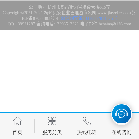
集成3/4/5级
FDA注册
公司地址:杭州市新市街64号粮食大楼615室
Copyright©2021-2021
杭州贝安企业管理咨询公司
www.jiaweihz.com
浙
ICP备07024803号-4
浙公网安备33010802014275号
IATF16949管理
QQ : 38921287 咨询电话:13396513322 电子邮件:hzbeian@126.com
体系
欧盟CE认证
CCC强制性产品
认证
CQC志愿产品认
证
案例
首页
服务分类
热线电话
在线咨询