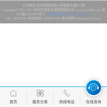
集成3/4/5级
FDA注册
公司地址:杭州市新市街64号粮食大楼615室
Copyright©2021-2021
杭州贝安企业管理咨询公司
www.jiaweihz.com
浙
ICP备07024803号-4
浙公网安备33010802014275号
IATF16949管理
QQ : 38921287 咨询电话:13396513322 电子邮件:hzbeian@126.com
体系
欧盟CE认证
CCC强制性产品
认证
CQC志愿产品认
证
案例
首页
服务分类
热线电话
在线咨询