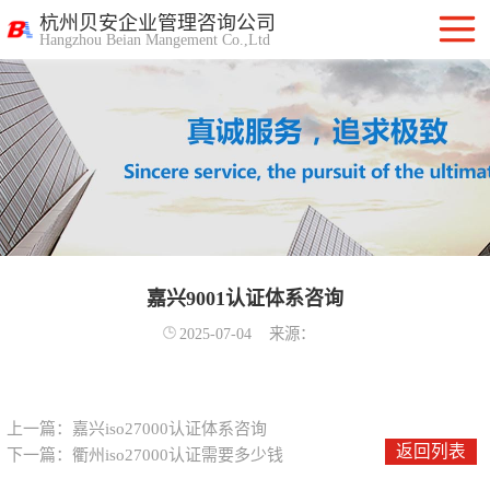
杭州贝安企业管理咨询公司
Hangzhou Beian Mangement Co.,Ltd
ISO9001质量管
理体系认证
ISO14001环境管
理体系认证
OHSAS18001职
业健康安全管理
嘉兴9001认证体系咨询
ISO27001信息安
2025-07-04
来源：
体系
全管理体系认证
ISO20000信息技
术服务管理体系
ITSS信息技术服
上一篇：
嘉兴iso27000认证体系咨询
返回列表
下一篇：
衢州iso27000认证需要多少钱
务标准咨询服务
计算机信息系统