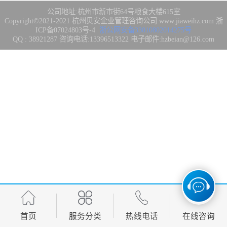
集成3/4/5级
FDA注册
公司地址:杭州市新市街64号粮食大楼615室
Copyright©2021-2021
杭州贝安企业管理咨询公司
www.jiaweihz.com
浙
ICP备07024803号-4
浙公网安备33010802014275号
IATF16949管理
QQ : 38921287 咨询电话:13396513322 电子邮件:hzbeian@126.com
体系
欧盟CE认证
CCC强制性产品
认证
CQC志愿产品认
证
案例
首页
服务分类
热线电话
在线咨询