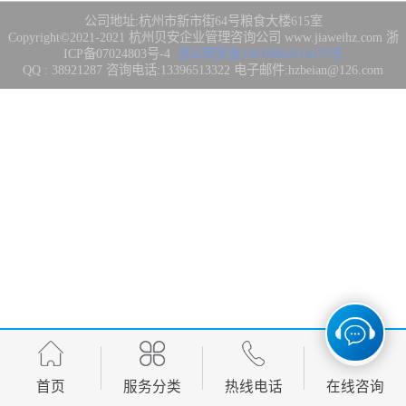
集成3/4/5级
FDA注册
公司地址:杭州市新市街64号粮食大楼615室
Copyright©2021-2021
杭州贝安企业管理咨询公司
www.jiaweihz.com
浙
ICP备07024803号-4
浙公网安备33010802014275号
IATF16949管理
QQ : 38921287 咨询电话:13396513322 电子邮件:hzbeian@126.com
体系
欧盟CE认证
CCC强制性产品
认证
CQC志愿产品认
证
案例
首页
服务分类
热线电话
在线咨询