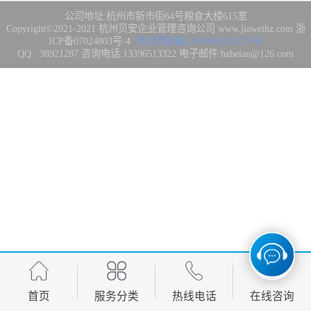
集成3/4/5级
FDA注册
公司地址:杭州市新市街64号粮食大楼615室
Copyright©2021-2021
杭州贝安企业管理咨询公司
www.jiaweihz.com
浙
ICP备07024803号-4
浙公网安备33010802014275号
IATF16949管理
QQ : 38921287 咨询电话:13396513322 电子邮件:hzbeian@126.com
体系
欧盟CE认证
CCC强制性产品
认证
CQC志愿产品认
证
案例
首页
服务分类
热线电话
在线咨询