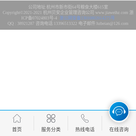
集成3/4/5级
FDA注册
公司地址:杭州市新市街64号粮食大楼615室
Copyright©2021-2021
杭州贝安企业管理咨询公司
www.jiaweihz.com
浙
ICP备07024803号-4
浙公网安备33010802014275号
IATF16949管理
QQ : 38921287 咨询电话:13396513322 电子邮件:hzbeian@126.com
体系
欧盟CE认证
CCC强制性产品
认证
CQC志愿产品认
证
案例
首页
服务分类
热线电话
在线咨询